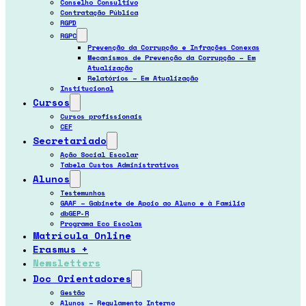
Conselho Consultivo
Contratação Pública
RGPD
RGPC
Prevenção da Corrupção e Infrações Conexas
Mecanismos de Prevenção da Corrupção – Em
Atualização
Relatórios – Em Atualização
Institucional
Cursos
Cursos profissionais
CEF
Secretariado
Ação Social Escolar
Tabela Custos Administrativos
Alunos
Testemunhos
GAAF – Gabinete de Apoio ao Aluno e à Família
dbGEP-R
Programa Eco Escolas
Matrícula Online
Erasmus +
Newsletters
Doc Orientadores
Gestão
Alunos – Regulamento Interno