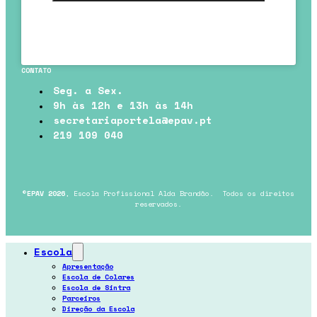
CONTATO
Seg. a Sex.
9h às 12h e 13h às 14h
secretariaportela@epav.pt
219 109 040
©
EPAV 2026
, Escola Profissional Alda Brandão. Todos os direitos
reservados.
Escola
Apresentação
Escola de Colares
Escola de Sintra
Parceiros
Direção da Escola