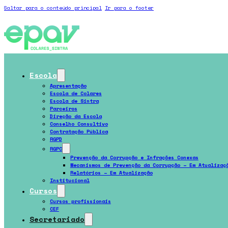
Saltar para o conteúdo principal
Ir para o footer
Escola
Apresentação
Escola de Colares
Escola de Sintra
Parceiros
Direção da Escola
Conselho Consultivo
Contratação Pública
RGPD
RGPC
Prevenção da Corrupção e Infrações Conexas
Mecanismos de Prevenção da Corrupção – Em Atualizaç
Relatórios – Em Atualização
Institucional
Cursos
Cursos profissionais
CEF
Secretariado