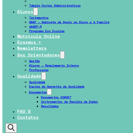
Ação Social Escolar
Tabela Custos Administrativos
Alunos
Testemunhos
GAAF – Gabinete de Apoio ao Aluno e à Família
dbGEP-R
Programa Eco Escolas
Matrícula Online
Erasmus +
Newsletters
Doc Orientadores
Gestão
Alunos – Regulamento Interno
Professores
Qualidade
Qualidade
Equipa da Garantia de Qualidade
Documentos
Documentos EQAVET
Instrumentos de Recolha de Dados
Resultados
FAQ´s
Contatos