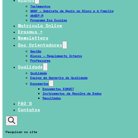
Testemunhos
GAAF – Gabinete de Apoio ao Aluno e à Família
dbGEP-R
Programa Eco Escolas
Matrícula Online
Erasmus +
Newsletters
Doc Orientadores
Gestão
Alunos – Regulamento Interno
Professores
Qualidade
Qualidade
Equipa da Garantia de Qualidade
Documentos
Documentos EQAVET
Instrumentos de Recolha de Dados
Resultados
FAQ´s
Contatos
Pesquisar no site