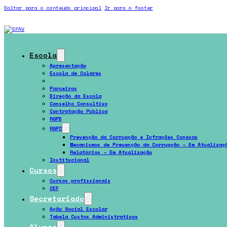
Saltar para o conteúdo principal
Ir para o footer
Escola
Apresentação
Escola de Colares
Escola de Sintra
Parceiros
Direção da Escola
Conselho Consultivo
Contratação Pública
RGPD
RGPC
Prevenção da Corrupção e Infrações Conexas
Mecanismos de Prevenção da Corrupção – Em Atualizaç
Relatórios – Em Atualização
Institucional
Cursos
Cursos profissionais
CEF
Secretariado
Ação Social Escolar
Tabela Custos Administrativos
Alunos