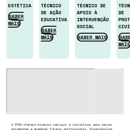
ESTÉTICA
TÉCNICO
TÉCNICO DE
TÉCN
DE AÇÃO
APOIO À
DE
SABER
EDUCATIVA
INTERVENÇÃO
PROT
MAIS
SOCIAL
CIVI
SABER
MAIS
SABER MAIS
SAB
MAIS
A EPAV oferece diversos serviços e iniciativas para apoiar
estudantes e preparar futuros profissionais. Disponibiliza