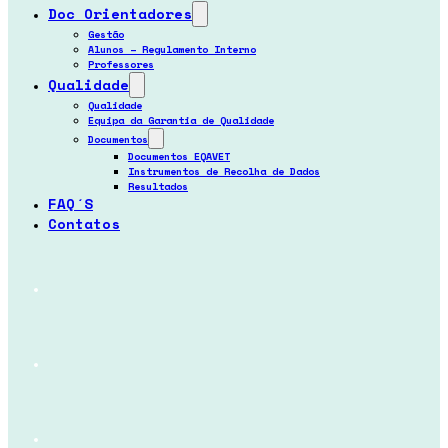
Doc Orientadores
Gestão
Alunos – Regulamento Interno
Professores
Qualidade
Qualidade
Equipa da Garantia de Qualidade
Documentos
Documentos EQAVET
Instrumentos de Recolha de Dados
Resultados
FAQ´s
Contatos