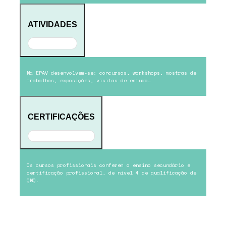
ATIVIDADES
Na EPAV desenvolvem-se: concursos, workshops, mostras de
trabalhos, exposições, visitas de estudo…
CERTIFICAÇÕES
Os cursos profissionais conferem o ensino secundário e
certificação profissional, de nível 4 de qualificação de
QNQ.