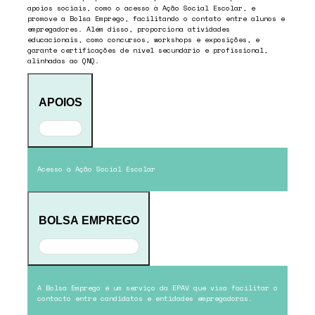
apoios sociais, como o acesso à Ação Social Escolar, e
promove a Bolsa Emprego, facilitando o contato entre alunos e
empregadores. Além disso, proporciona atividades
educacionais, como concursos, workshops e exposições, e
garante certificações de nível secundário e profissional,
alinhadas ao QNQ.
APOIOS
Acesso à Ação Social Escolar
BOLSA EMPREGO
A Bolsa Emprego é um serviço da EPAV que visa facilitar o
contacto entre candidatos e entidades empregadoras.