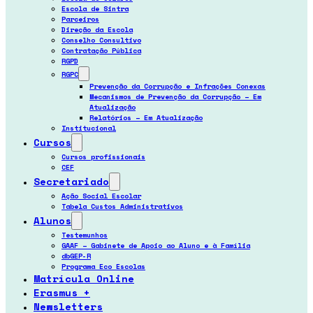
Escola de Sintra
Parceiros
Direção da Escola
Conselho Consultivo
Contratação Pública
RGPD
RGPC
Prevenção da Corrupção e Infrações Conexas
Mecanismos de Prevenção da Corrupção – Em
Atualização
Relatórios – Em Atualização
Institucional
Cursos
Cursos profissionais
CEF
Secretariado
Ação Social Escolar
Tabela Custos Administrativos
Alunos
Testemunhos
GAAF – Gabinete de Apoio ao Aluno e à Família
dbGEP-R
Programa Eco Escolas
Matrícula Online
Erasmus +
Newsletters